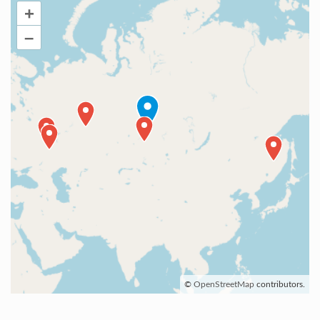
+
–
©
OpenStreetMap
contributors.