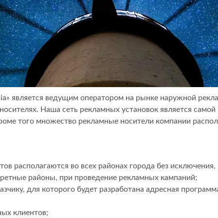
dia» является ведущим оператором на рынке наружной рекл
сителях. Наша сеть рекламных установок является самой к
роме того множество рекламные носители компании располо
в располагаются во всех районах города без исключения, в 
кретные районы, при проведение рекламных кампаний;
зчику, для которого будет разработана адресная программ
ных клиентов;