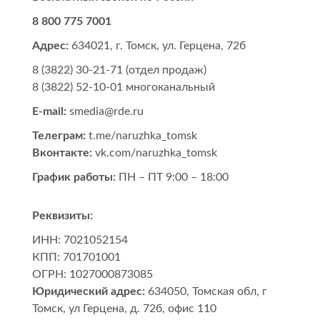
8 800 775 7001
Адрес:
634021
,
г. Томск
,
ул. Герцена, 72б
8 (3822) 30-21-71
(отдел продаж)
8 (3822) 52-10-01
многоканальный
E-mail:
smedia@rde.ru
Телеграм:
t.me/naruzhka_tomsk
Вконтакте:
vk.com/naruzhka_tomsk
График работы:
ПН – ПТ 9:00 – 18:00
Реквизиты:
ИНН:
7021052154
КПП:
701701001
ОГРН:
1027000873085
Юридический адрес:
634050
,
Томская обл
,
г
Томск
,
ул Герцена, д. 72б, офис 110