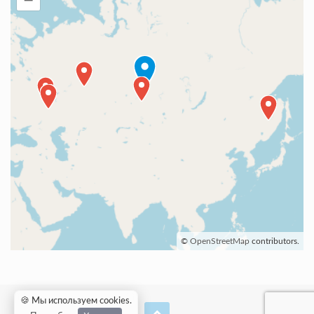
©
OpenStreetMap
contributors.
🍪 Мы используем cookies
.