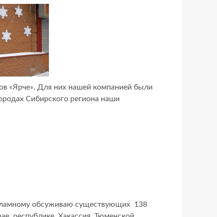
ов «Ярче». Для них нашей компанией были
ородах Сибирского региона наши
рекламному обсуживаю существующих 138
рае, республике Хакассия, Тюменской,