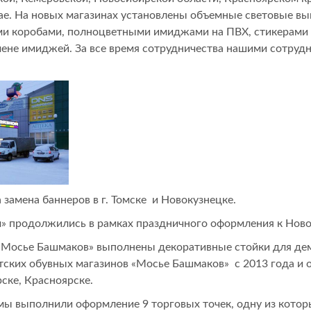
е. На новых магазинах установлены объемные световые выв
и коробами, полноцветными имиджами на ПВХ, стикерами н
мене имиджей. За все время сотрудничества нашими сотруд
замена баннеров в г. Томске и Новокузнецке.
» продолжились в рамках праздничного оформления к Нов
 «Мосье Башмаков» выполнены декоративные стойки для де
ких обувных магазинов «Мосье Башмаков» с 2013 года и о
ске, Красноярске.
ы выполнили оформление 9 торговых точек, одну из которых