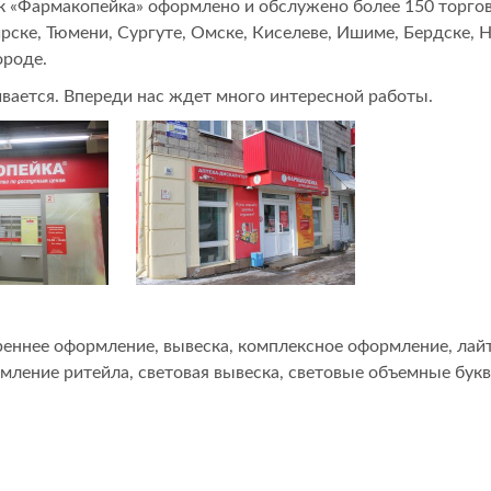
ек «Фармакопейка» оформлено и обслужено более 150 торго
рске, Тюмени, Сургуте, Омске, Киселеве, Ишиме, Бердске, Н
ороде.
ивается. Впереди нас ждет много интересной работы.
реннее оформление
,
вывеска
,
комплексное оформление
,
лай
мление ритейла
,
световая вывеска
,
световые объемные бук