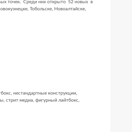
вых точек. Среди них открыто 52 новых в
овокузнецке, Тобольске, Новоалтайске,
тбокс
,
нестандартные конструкции
,
вы
,
стрит медиа
,
фигурный лайтбокс
,