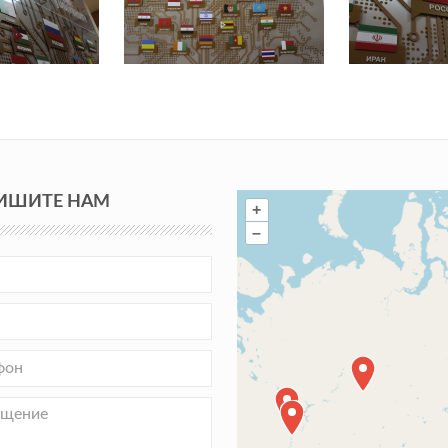
ИШИТЕ НАМ
+
–