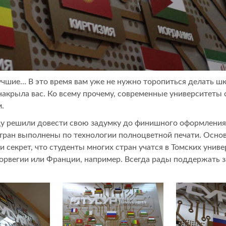
лучшие… В это время вам уже не нужно торопиться делать ш
накрыла вас. Ко всему прочему, современные университеты
.
году решили довести свою задумку до финишного оформлени
 стран выполнены по технологии полноцветной печати. Основ
ни секрет, что студенты многих стран учатся в Томских унив
рвегии или Франции, например. Всегда рады поддержать за