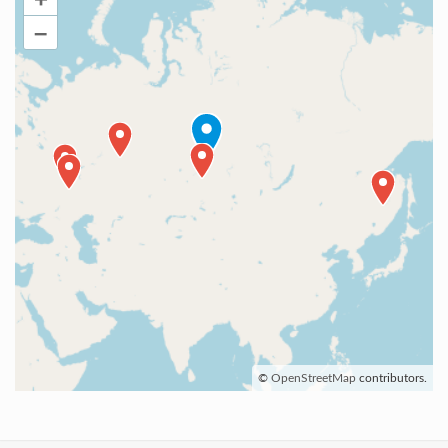
–
©
OpenStreetMap
contributors.