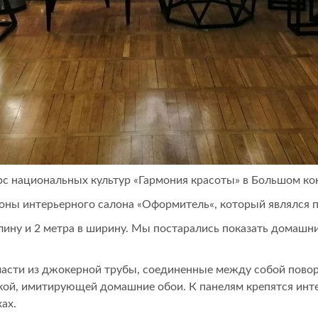
рс национальных культур «Гармония красоты» в Большом ко
оны интерьерного салона «
Оформитель
«, который являлся 
лину и 2 метра в ширину. Мы постарались показать домашн
части из джокерной трубы, соединенные между собой пово
кой, имитирующей домашние обои. К панелям крепятся инт
ах.