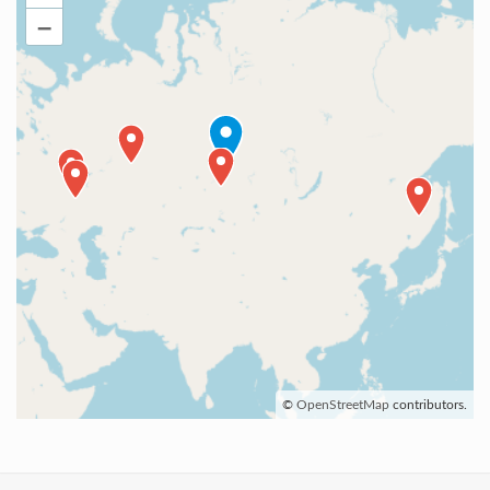
–
©
OpenStreetMap
contributors.