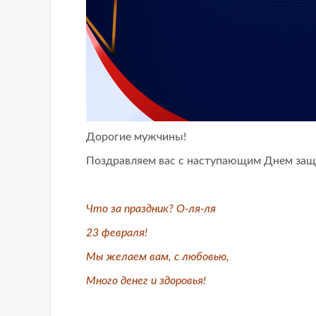
Дорогие мужчины!
Поздравляем вас с наступающим Днем защ
Что за праздник? О-ля-ля
23 февраля!
Мы желаем вам, с любовью,
Много денег и здоровья!