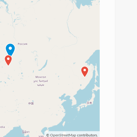
©
OpenStreetMap
contributors.