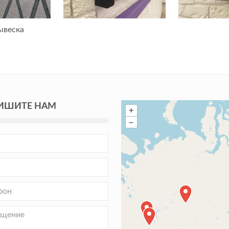
ывеска
ИШИТЕ НАМ
+
–