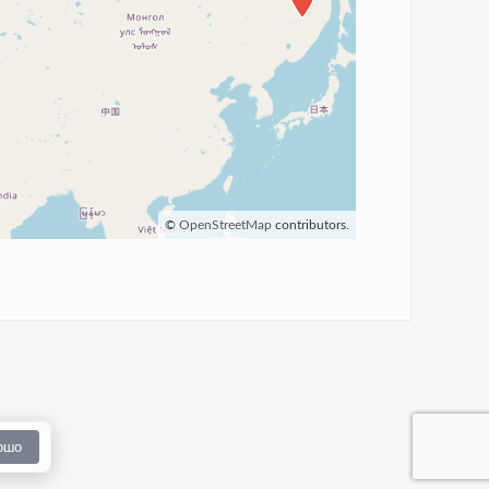
©
OpenStreetMap
contributors.
ошо