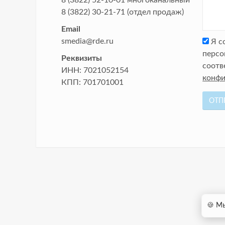
8 (3822) 52-10-01
многоканальный
8 (3822) 30-21-71
(отдел продаж)
Email
smedia@rde.ru
Я с
персо
Реквизиты
соотв
ИНН:
7021052154
конфи
КПП:
701701001
ОТП
🍪 Мы