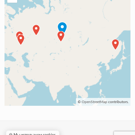
©
OpenStreetMap
contributors.