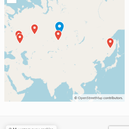
©
OpenStreetMap
contributors.