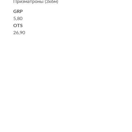
Призматроны (3x6м)
GRP
5,80
OTS
26,90