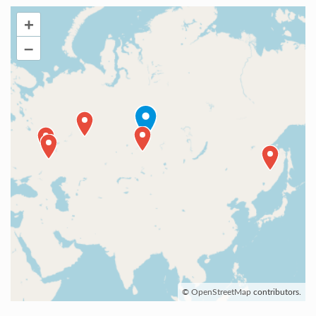
+
–
©
OpenStreetMap
contributors.