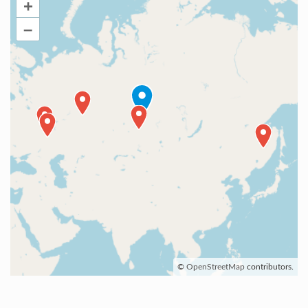
+
–
©
OpenStreetMap
contributors.