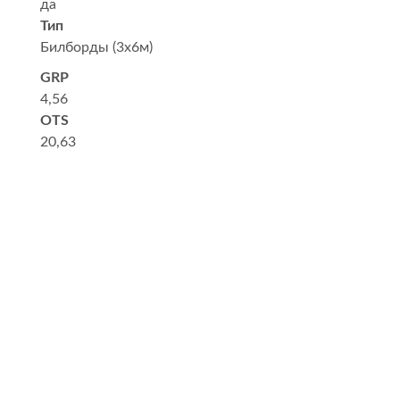
да
Тип
Билборды (3x6м)
GRP
4,56
OTS
20,63