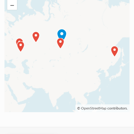
–
©
OpenStreetMap
contributors.