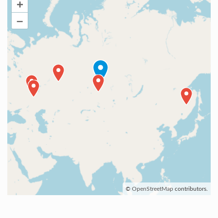
+
–
©
OpenStreetMap
contributors.