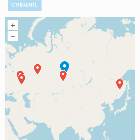
ОТПРАВИТЬ
+
–