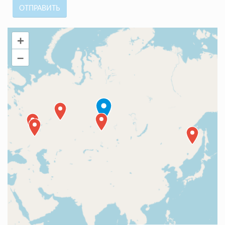
ОТПРАВИТЬ
+
–