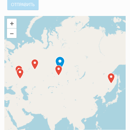
ОТПРАВИТЬ
+
–