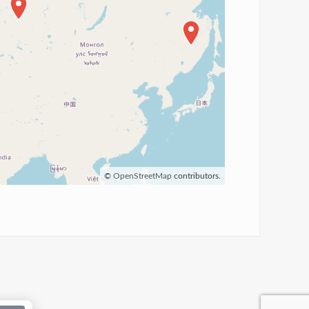
©
OpenStreetMap
contributors.