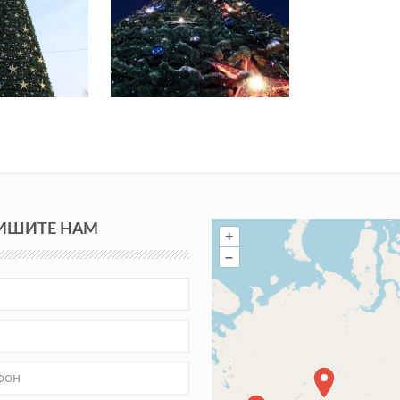
ИШИТЕ НАМ
+
–