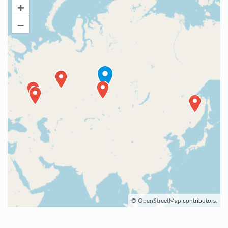
+
–
©
OpenStreetMap
contributors.