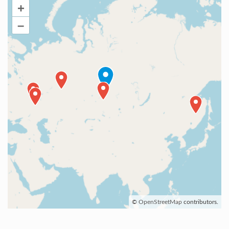
+
–
©
OpenStreetMap
contributors.