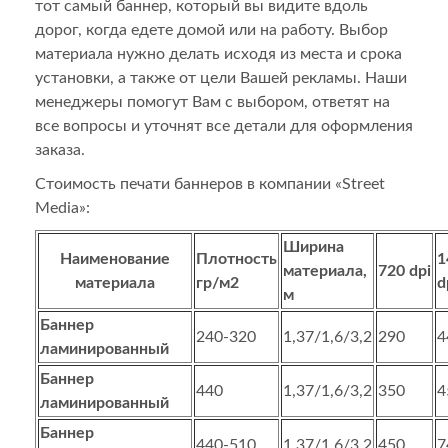
тот самый баннер, который вы видите вдоль
дорог, когда едете домой или на работу. Выбор
материала нужно делать исходя из места и срока
установки, а также от цели Вашей рекламы. Наши
менеджеры помогут Вам с выбором, ответят на
все вопросы и уточнят все детали для оформления
заказа.
Стоимость печати баннеров в компании «Street
Media»:
Ширина
Наименование
Плотность
1
материала,
720
dpi
материала
гр/м2
d
м
Баннер
240-320
1,37/1,6/3,2
290
4
ламинированный
Баннер
440
1,37/1,6/3,2
350
4
ламинированный
Баннер
440-510
1,37/1,6/3,2
450
7